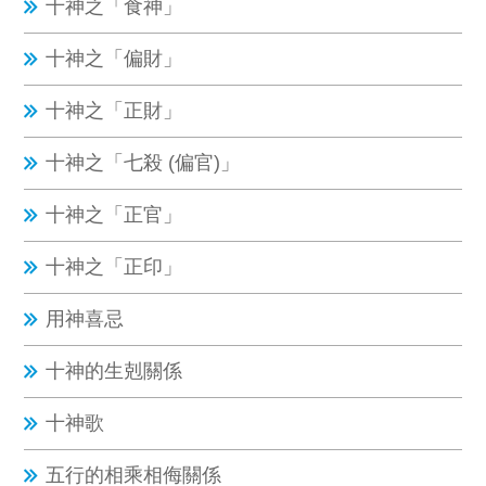
十神之「食神」
十神之「偏財」
十神之「正財」
十神之「七殺 (偏官)」
十神之「正官」
十神之「正印」
用神喜忌
十神的生剋關係
十神歌
五行的相乘相侮關係