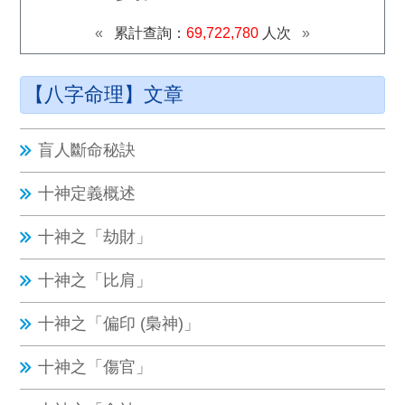
«
累計查詢：
69,722,780
人次
»
【八字命理】文章
盲人斷命秘訣
十神定義概述
十神之「劫財」
十神之「比肩」
十神之「偏印 (梟神)」
十神之「傷官」