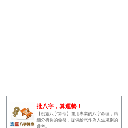
批八字，算運勢！
【劍靈八字算命】運用專業的八字命理，精
細分析你的命盤，提供給您作為人生規劃的
參考。