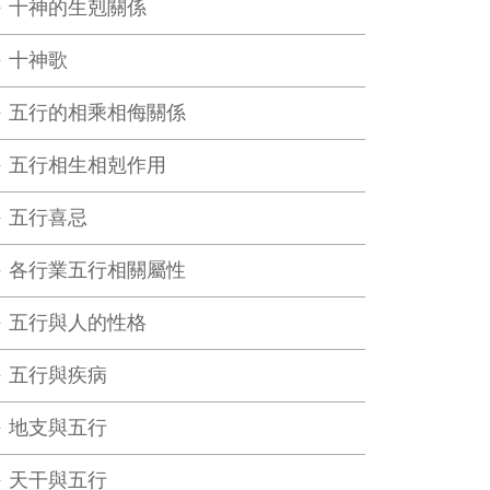
十神的生剋關係
十神歌
五行的相乘相侮關係
五行相生相剋作用
五行喜忌
各行業五行相關屬性
五行與人的性格
五行與疾病
地支與五行
天干與五行