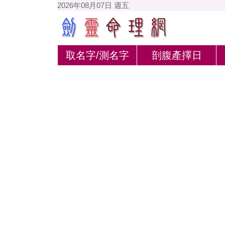
2026年08月07日 週五
取名字/測名字
剖腹產擇日