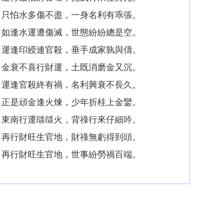
 只怕水多傷不盡，一身名利有乖張。
 如逢水運遭傷滅，世態紛紛總是空。
 運逢印綬連官殺，垂手成家孰與儔。
 金衰不喜行財運，土既消磨金又沉。
 運逢官殺終有禍，名利興衰不長久。
 正是頑金逢火煉，少年折桂上金鑾。
 東南行運燄燄火，背祿行來仔細吟。
 再行財旺生官地，財祿無虧得到頭。
 再行財旺生官地，世事紛勞禍百端。