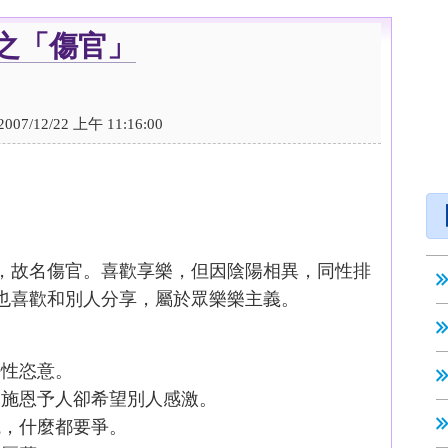
之「傷官」
/12/22 上午 11:16:00
，故名傷官。喜歡享樂，但因陰陽相異，同性排
也喜歡和別人分享，屬於眾樂樂主義。
任性恣意。
、施恩予人卻希望別人感激。
觀，什麼都要爭。