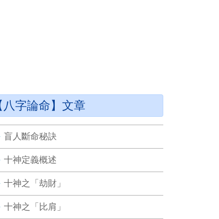
【八字論命】文章
盲人斷命秘訣
十神定義概述
十神之「劫財」
十神之「比肩」