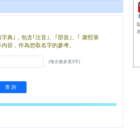
典｣，包含｢注音｣、｢部首｣、｢ 康熙筆
｣等內容，作為您取名字的參考。
(每次最多查3字)
查 詢