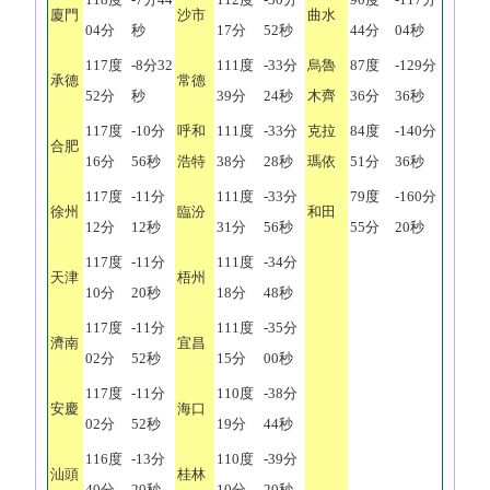
廈門
沙市
曲水
04分
秒
17分
52秒
44分
04秒
117度
-8分32
111度
-33分
烏魯
87度
-129分
承德
常德
52分
秒
39分
24秒
木齊
36分
36秒
117度
-10分
呼和
111度
-33分
克拉
84度
-140分
合肥
16分
56秒
浩特
38分
28秒
瑪依
51分
36秒
117度
-11分
111度
-33分
79度
-160分
徐州
臨汾
和田
12分
12秒
31分
56秒
55分
20秒
117度
-11分
111度
-34分
天津
梧州
10分
20秒
18分
48秒
117度
-11分
111度
-35分
濟南
宜昌
02分
52秒
15分
00秒
117度
-11分
110度
-38分
安慶
海口
02分
52秒
19分
44秒
116度
-13分
110度
-39分
汕頭
桂林
40分
20秒
10分
20秒