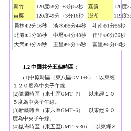
新竹
120度58分
+3分52秒
嘉義
120度2
苗栗
120度49分
+3分16秒
澎湖
119度3
員林⊕2分16秒
淡水⊕5分44秒
斗南⊕1分56秒
北港⊕1分08秒
中壢⊕4分48秒
佳里⊕0分36秒
大武⊕3分28秒
玉里⊕5分16秒
富里⊕5分00秒
1.2 中國共分五個時區：
(1)中原時區（東八區GMT+8）：以東經
１２０度為中央子午線。
(2)隴蜀時區（東七區GMT+7）：以東經１０
５度為中央子午線。
(3)新藏時區（東六區GMT+6）：以東經９０
度為中央子午線。
(4)崑崙時區（東五區GMT+5:30）：以東經８