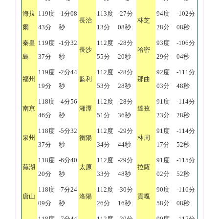
海拉
119度
-1分08
113度
-27分
94度
-102分
長治
林芝
爾
43分
秒
13分
08秒
28分
08秒
秦皇
119度
-1分32
112度
-28分
93度
-106分
長沙
哈密
島
37分
秒
55分
20秒
29分
04秒
119度
-2分44
112度
-28分
92度
-111分
福州
監利
那曲
19分
秒
53分
28秒
03分
48秒
118度
-4分56
112度
-28分
91度
-114分
南京
湘潭
達孜
46分
秒
51分
36秒
23分
28秒
118度
-5分32
112度
-29分
91度
-114分
泉州
衡陽
林周
37分
秒
34分
44秒
17分
52秒
118度
-6分40
112度
-29分
91度
-115分
蕪湖
太原
拉薩
20分
秒
33分
48秒
02分
52秒
118度
-7分24
112度
-30分
90度
-116分
唐山
洛陽
貢嘎
09分
秒
26分
16秒
58分
08秒
118度
-7分44
112度
-30分
90度
-117分