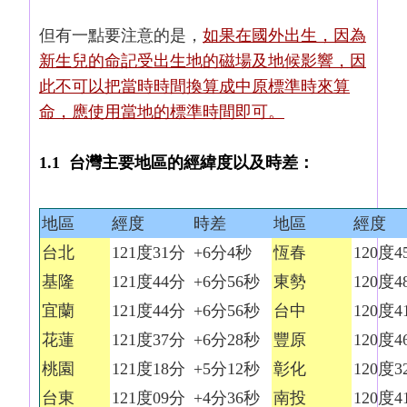
但有一點要注意的是，
如果在國外出生，因為
新生兒的命記受出生地的磁場及地候影響，因
此不可以把當時時間換算成中原標準時來算
命，應使用當地的標準時間即可。
1.1 台灣主要地區的經緯度以及時差：
地區
經度
時差
地區
經度
台北
121度31分
+6分4秒
恆春
120度4
基隆
121度44分
+6分56秒
東勢
120度4
宜蘭
121度44分
+6分56秒
台中
120度4
花蓮
121度37分
+6分28秒
豐原
120度4
桃園
121度18分
+5分12秒
彰化
120度3
台東
121度09分
+4分36秒
南投
120度4