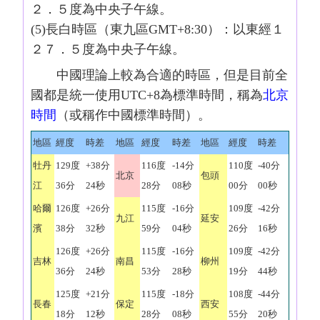
２．５度為中央子午線。
(5)長白時區（東九區GMT+8:30）：以東經１
２７．５度為中央子午線。
中國理論上較為合適的時區，但是目前全
國都是統一使用UTC+8為標準時間，稱為
北京
時間
（或稱作中國標準時間）。
地區
經度
時差
地區
經度
時差
地區
經度
時差
牡丹
129度
+38分
116度
-14分
110度
-40分
北京
包頭
江
36分
24秒
28分
08秒
00分
00秒
哈爾
126度
+26分
115度
-16分
109度
-42分
九江
延安
濱
38分
32秒
59分
04秒
26分
16秒
126度
+26分
115度
-16分
109度
-42分
吉林
南昌
柳州
36分
24秒
53分
28秒
19分
44秒
125度
+21分
115度
-18分
108度
-44分
長春
保定
西安
18分
12秒
28分
08秒
55分
20秒