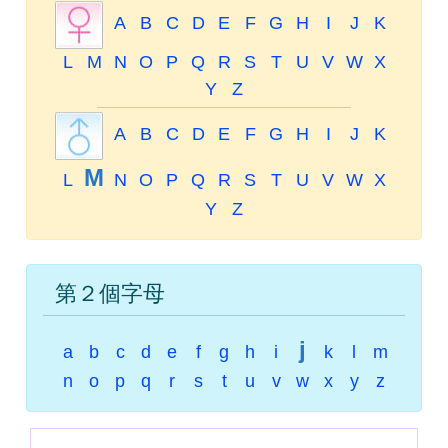
A
B
C
D
E
F
G
H
I
J
K
L
M
N
O
P
Q
R
S
T
U
V
W
X
Y
Z
A
B
C
D
E
F
G
H
I
J
K
M
L
N
O
P
Q
R
S
T
U
V
W
X
Y
Z
第２個字母
j
a
b
c
d
e
f
g
h
i
k
l
m
n
o
p
q
r
s
t
u
v
w
x
y
z