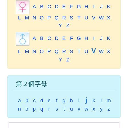
A
B
C
D
E
F
G
H
I
J
K
L
M
N
O
P
Q
R
S
T
U
V
W
X
Y
Z
A
B
C
D
E
F
G
H
I
J
K
V
L
M
N
O
P
Q
R
S
T
U
W
X
Y
Z
第２個字母
j
a
b
c
d
e
f
g
h
i
k
l
m
n
o
p
q
r
s
t
u
v
w
x
y
z