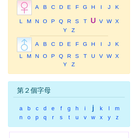
A
B
C
D
E
F
G
H
I
J
K
U
L
M
N
O
P
Q
R
S
T
V
W
X
Y
Z
A
B
C
D
E
F
G
H
I
J
K
L
M
N
O
P
Q
R
S
T
U
V
W
X
Y
Z
第２個字母
j
a
b
c
d
e
f
g
h
i
k
l
m
n
o
p
q
r
s
t
u
v
w
x
y
z