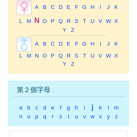
A
B
C
D
E
F
G
H
I
J
K
N
L
M
O
P
Q
R
S
T
U
V
W
X
Y
Z
A
B
C
D
E
F
G
H
I
J
K
L
M
N
O
P
Q
R
S
T
U
V
W
X
Y
Z
第２個字母
j
a
b
c
d
e
f
g
h
i
k
l
m
n
o
p
q
r
s
t
u
v
w
x
y
z