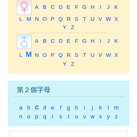
A
B
C
D
E
F
G
H
I
J
K
L
M
N
O
P
Q
R
S
T
U
V
W
X
Y
Z
A
B
C
D
E
F
G
H
I
J
K
M
L
N
O
P
Q
R
S
T
U
V
W
X
Y
Z
第２個字母
c
a
b
d
e
f
g
h
i
j
k
l
m
n
o
p
q
r
s
t
u
v
w
x
y
z