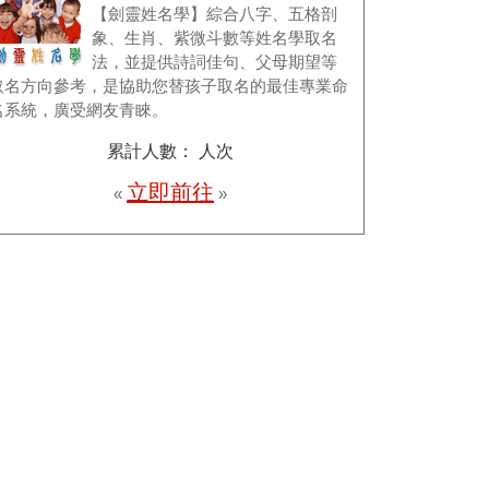
【劍靈姓名學】綜合八字、五格剖
象、生肖、紫微斗數等姓名學取名
法，並提供詩詞佳句、父母期望等
取名方向參考，是協助您替孩子取名的最佳專業命
名系統，廣受網友青睞。
累計人數：
人次
立即前往
«
»