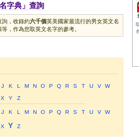
名字典」查詢
查詢，收錄約
六千個
英美國家最流行的男女英文名
源等，作為您取英文名字的參考。
J
K
L
M
N
O
P
Q
R
S
T
U
V
W
X
Y
Z
J
K
L
M
N
O
P
Q
R
S
T
U
V
W
Y
X
Z