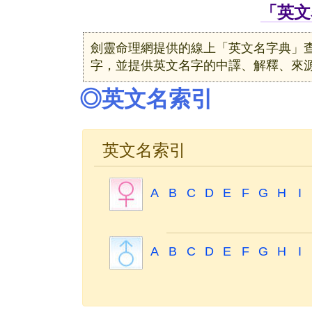
「英文
劍靈命理網提供的線上「英文名字典」
字，並提供英文名字的中譯、解釋、來
◎英文名索引
英文名索引
A
B
C
D
E
F
G
H
I
A
B
C
D
E
F
G
H
I