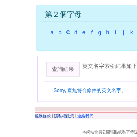
第２個字母
c
a
b
d
e
f
g
h
i
j
k
英文名字索引結果如
查詢結果
Sorry, 查無符合條件的英文名字。
服務條款
|
隱私權政策
|
連絡我們
本網站會員公開張貼或私下傳