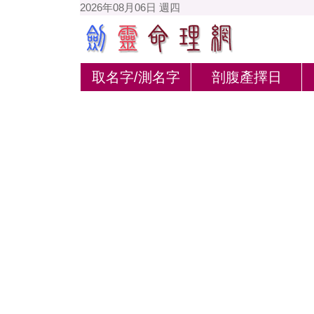
2026年08月06日 週四
取名字/測名字
剖腹產擇日