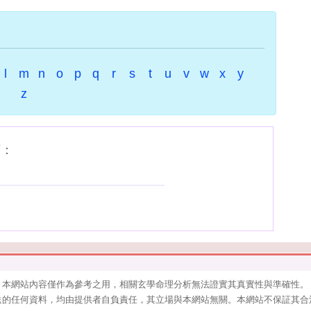
l
m
n
o
p
q
r
s
t
u
v
w
x
y
z
下：
本網站內容僅作為參考之用，相關玄學命理分析無法證實其真實性與準確性。
送的任何資料，均由提供者自負責任，其立場與本網站無關。本網站不保証其合