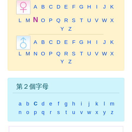
A
B
C
D
E
F
G
H
I
J
K
N
L
M
O
P
Q
R
S
T
U
V
W
X
Y
Z
A
B
C
D
E
F
G
H
I
J
K
L
M
N
O
P
Q
R
S
T
U
V
W
X
Y
Z
第２個字母
c
a
b
d
e
f
g
h
i
j
k
l
m
n
o
p
q
r
s
t
u
v
w
x
y
z