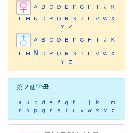
A
B
C
D
E
F
G
H
I
J
K
L
M
N
O
P
Q
R
S
T
U
V
W
X
Y
Z
A
B
C
D
E
F
G
H
I
J
K
N
L
M
O
P
Q
R
S
T
U
V
W
X
Y
Z
第２個字母
a
b
c
d
e
f
g
h
i
j
k
l
m
n
o
p
q
r
s
t
u
v
w
x
y
z