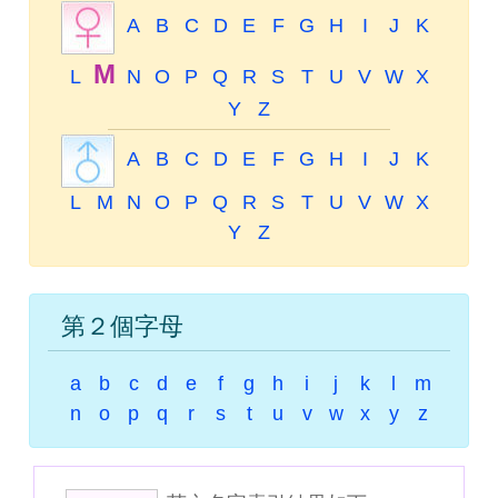
A
B
C
D
E
F
G
H
I
J
K
M
L
N
O
P
Q
R
S
T
U
V
W
X
Y
Z
A
B
C
D
E
F
G
H
I
J
K
L
M
N
O
P
Q
R
S
T
U
V
W
X
Y
Z
第２個字母
a
b
c
d
e
f
g
h
i
j
k
l
m
n
o
p
q
r
s
t
u
v
w
x
y
z