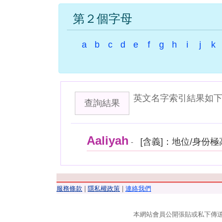
第２個字母
a
b
c
d
e
f
g
h
i
j
k
英文名字索引結果如
查詢結果
Aaliyah
[含義]：地位/身份
-
服務條款
|
隱私權政策
|
連絡我們
本網站會員公開張貼或私下傳