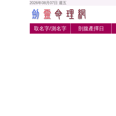
2026年08月07日 週五
取名字/測名字
剖腹產擇日