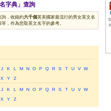
名字典」查詢
查詢，收錄約
六千個
英美國家最流行的男女英文名
源等，作為您取英文名字的參考。
J
K
L
M
N
O
P
Q
R
S
T
U
V
W
X
Y
Z
J
K
L
M
N
O
P
Q
R
S
T
U
V
W
X
Y
Z