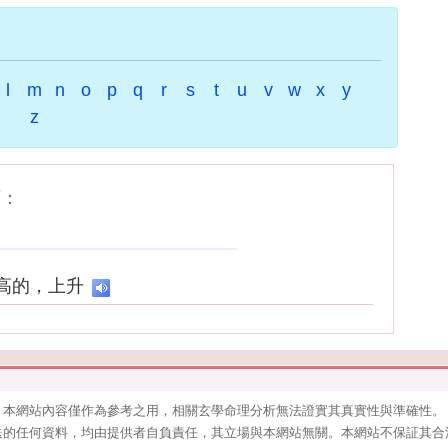
l
m
n
o
p
q
r
s
t
u
v
w
x
y
z
下：
極高的，上升
本網站內容僅作為參考之用，相關玄學命理分析無法證實其真實性與準確性。
送的任何資料，均由提供者自負責任，其立場與本網站無關。本網站不保証其合