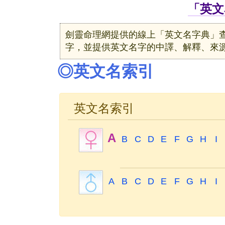
「英文
劍靈命理網提供的線上「英文名字典」
字，並提供英文名字的中譯、解釋、來
◎英文名索引
英文名索引
A
B
C
D
E
F
G
H
I
A
B
C
D
E
F
G
H
I