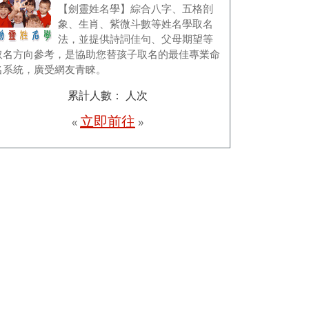
【劍靈姓名學】綜合八字、五格剖
象、生肖、紫微斗數等姓名學取名
法，並提供詩詞佳句、父母期望等
取名方向參考，是協助您替孩子取名的最佳專業命
名系統，廣受網友青睞。
累計人數：
人次
立即前往
«
»