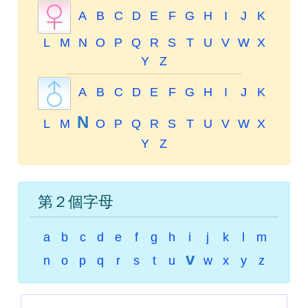
A
B
C
D
E
F
G
H
I
J
K
L
M
N
O
P
Q
R
S
T
U
V
W
X
Y
Z
A
B
C
D
E
F
G
H
I
J
K
N
L
M
O
P
Q
R
S
T
U
V
W
X
Y
Z
第２個字母
a
b
c
d
e
f
g
h
i
j
k
l
m
v
n
o
p
q
r
s
t
u
w
x
y
z