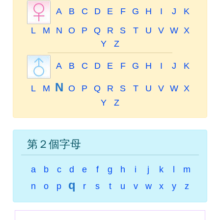
A
B
C
D
E
F
G
H
I
J
K
L
M
N
O
P
Q
R
S
T
U
V
W
X
Y
Z
A
B
C
D
E
F
G
H
I
J
K
N
L
M
O
P
Q
R
S
T
U
V
W
X
Y
Z
第２個字母
a
b
c
d
e
f
g
h
i
j
k
l
m
q
n
o
p
r
s
t
u
v
w
x
y
z