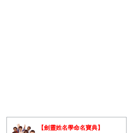
【劍靈姓名學命名寶典】