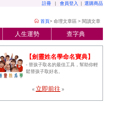
註冊
|
會員登入
|
選購商品
首頁
>
命理文章區
>
閱讀文章
人生運勢
查字典
【劍靈姓名學命名寶典】
- 替孩子取名的最佳工具，幫助你輕
鬆替孩子取好名。
立即前往
«
»