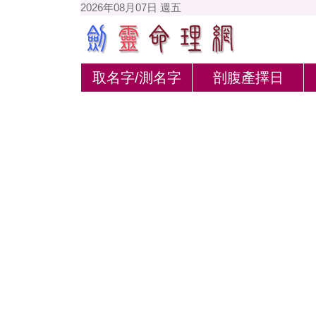
2026年08月07日 週五
取名字/測名字
剖腹產擇日