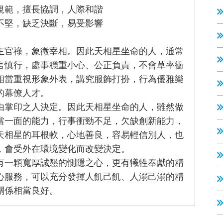
規範，擅長協調，人際和諧
不堅，缺乏決斷，易受影響
主官祿，象徵宰相。因此天相星坐命的人，通常
言慎行，處事穩重小心、公正負責，不會草率衝
相當重視形象外表，講究服飾打扮，行為優雅樂
的幕僚人才。
由掌印之人決定。因此天相星坐命的人，雖然做
當一面的能力，行事衝勁不足，欠缺創新能力，
天相星的耳根軟，心地善良，容易輕信別人，也
，會受外在環境變化而改變決定。
有一顆寬厚誠懇的惻隱之心，更有犧牲奉獻的精
心服務，可以充分發揮人飢己飢、人溺己溺的精
關係相當良好。