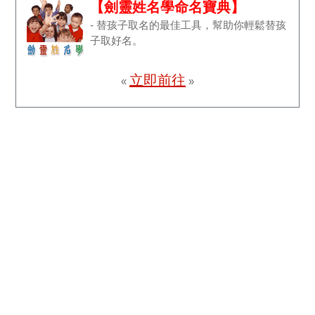
【劍靈姓名學命名寶典】
- 替孩子取名的最佳工具，幫助你輕鬆替孩
子取好名。
立即前往
«
»