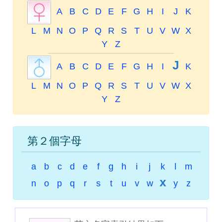
A
B
C
D
E
F
G
H
I
J
K
L
M
N
O
P
Q
R
S
T
U
V
W
X
Y
Z
J
A
B
C
D
E
F
G
H
I
K
L
M
N
O
P
Q
R
S
T
U
V
W
X
Y
Z
第２個字母
a
b
c
d
e
f
g
h
i
j
k
l
m
x
n
o
p
q
r
s
t
u
v
w
y
z