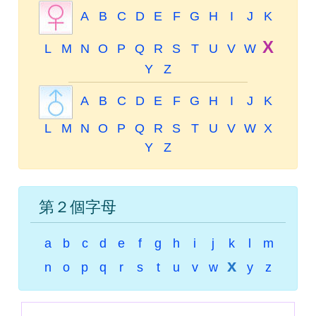
A
B
C
D
E
F
G
H
I
J
K
X
L
M
N
O
P
Q
R
S
T
U
V
W
Y
Z
A
B
C
D
E
F
G
H
I
J
K
L
M
N
O
P
Q
R
S
T
U
V
W
X
Y
Z
第２個字母
a
b
c
d
e
f
g
h
i
j
k
l
m
x
n
o
p
q
r
s
t
u
v
w
y
z