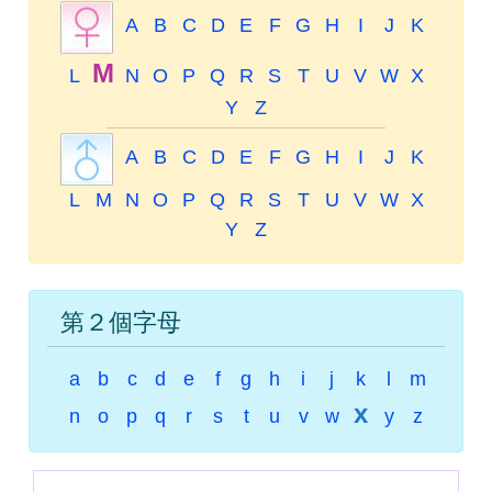
A
B
C
D
E
F
G
H
I
J
K
M
L
N
O
P
Q
R
S
T
U
V
W
X
Y
Z
A
B
C
D
E
F
G
H
I
J
K
L
M
N
O
P
Q
R
S
T
U
V
W
X
Y
Z
第２個字母
a
b
c
d
e
f
g
h
i
j
k
l
m
x
n
o
p
q
r
s
t
u
v
w
y
z