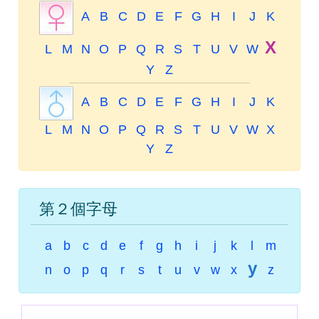
A
B
C
D
E
F
G
H
I
J
K
X
L
M
N
O
P
Q
R
S
T
U
V
W
Y
Z
A
B
C
D
E
F
G
H
I
J
K
L
M
N
O
P
Q
R
S
T
U
V
W
X
Y
Z
第２個字母
a
b
c
d
e
f
g
h
i
j
k
l
m
y
n
o
p
q
r
s
t
u
v
w
x
z