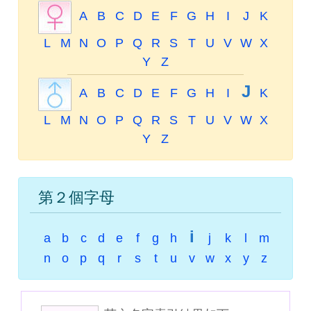
A
B
C
D
E
F
G
H
I
J
K
L
M
N
O
P
Q
R
S
T
U
V
W
X
Y
Z
J
A
B
C
D
E
F
G
H
I
K
L
M
N
O
P
Q
R
S
T
U
V
W
X
Y
Z
第２個字母
i
a
b
c
d
e
f
g
h
j
k
l
m
n
o
p
q
r
s
t
u
v
w
x
y
z