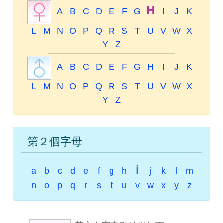
H
A
B
C
D
E
F
G
I
J
K
L
M
N
O
P
Q
R
S
T
U
V
W
X
Y
Z
A
B
C
D
E
F
G
H
I
J
K
L
M
N
O
P
Q
R
S
T
U
V
W
X
Y
Z
第２個字母
i
a
b
c
d
e
f
g
h
j
k
l
m
n
o
p
q
r
s
t
u
v
w
x
y
z