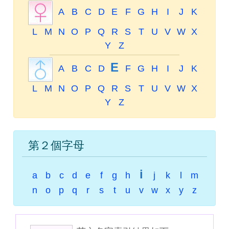
A
B
C
D
E
F
G
H
I
J
K
L
M
N
O
P
Q
R
S
T
U
V
W
X
Y
Z
E
A
B
C
D
F
G
H
I
J
K
L
M
N
O
P
Q
R
S
T
U
V
W
X
Y
Z
第２個字母
i
a
b
c
d
e
f
g
h
j
k
l
m
n
o
p
q
r
s
t
u
v
w
x
y
z