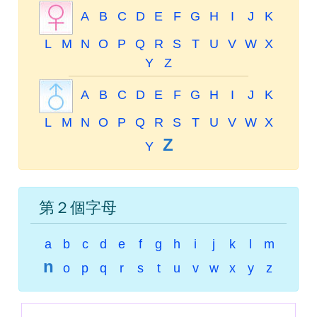
A
B
C
D
E
F
G
H
I
J
K
L
M
N
O
P
Q
R
S
T
U
V
W
X
Y
Z
A
B
C
D
E
F
G
H
I
J
K
L
M
N
O
P
Q
R
S
T
U
V
W
X
Z
Y
第２個字母
a
b
c
d
e
f
g
h
i
j
k
l
m
n
o
p
q
r
s
t
u
v
w
x
y
z