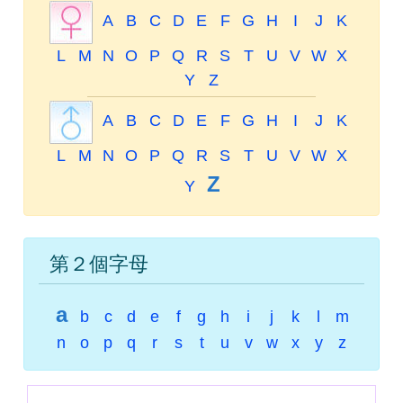
A
B
C
D
E
F
G
H
I
J
K
L
M
N
O
P
Q
R
S
T
U
V
W
X
Y
Z
A
B
C
D
E
F
G
H
I
J
K
L
M
N
O
P
Q
R
S
T
U
V
W
X
Z
Y
第２個字母
a
b
c
d
e
f
g
h
i
j
k
l
m
n
o
p
q
r
s
t
u
v
w
x
y
z