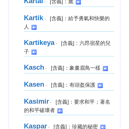
Kartal
[含義]：鷹
-
Kartik
[含義]：給予勇氣和快樂的
-
人
Kartikeya
[含義]：六昂宿星的兒
-
子
Kasch
[含義]：象畫眉鳥一樣
-
Kasen
[含義]：有頭盔保護
-
Kasimir
[含義]：要求和平；著名
-
的和平破壞者
Kaspar
[含義]：珍藏的秘密
-