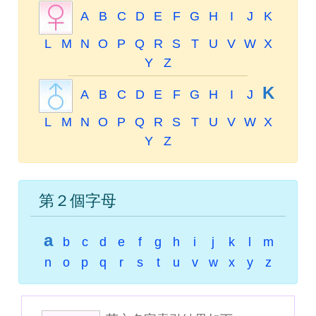
A
B
C
D
E
F
G
H
I
J
K
L
M
N
O
P
Q
R
S
T
U
V
W
X
Y
Z
K
A
B
C
D
E
F
G
H
I
J
L
M
N
O
P
Q
R
S
T
U
V
W
X
Y
Z
第２個字母
a
b
c
d
e
f
g
h
i
j
k
l
m
n
o
p
q
r
s
t
u
v
w
x
y
z