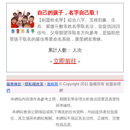
自己的孩子，名字自己取！
【劍靈姓名學】綜合八字、五格剖象、生
肖、紫微斗數等姓名學取名法，並提供詩詞
佳句、父母期望等取名方向參考，是協助您
替孩子取名的最佳專業命名系統，廣受網友青睞。
累計人數：
人次
立即前往
«
»
服務條款
|
隱私權政策
|
連絡我
© Copyright 2011 版權所有 劍靈命理
們
網
本網站內容僅作為參考之用，相關玄學命理分析無法證實其真實性
與準確性。
本網站會員公開張貼或私下傳送的任何資料，均由提供者自負責
任，其立場與本網站無關。本網站不保証其合法性、正確性、完整
性或品質。