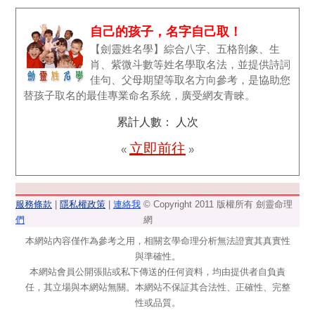
自己的孩子，名字自己取！
【劍靈姓名學】綜合八字、五格剖象、生
肖、紫微斗數等姓名學取名法，並提供詩詞
佳句、父母期望等取名方向參考，是協助您
替孩子取名的最佳專業命名系統，廣受網友青睞。
累計人數：
人次
立即前往
«
»
服務條款
|
隱私權政策
|
連絡我
© Copyright 2011 版權所有 劍靈命理
們
網
本網站內容僅作為參考之用，相關玄學命理分析無法證實其真實性
與準確性。
本網站會員公開張貼或私下傳送的任何資料，均由提供者自負責
任，其立場與本網站無關。本網站不保証其合法性、正確性、完整
性或品質。