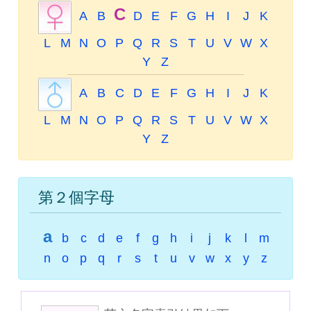
C
A
B
D
E
F
G
H
I
J
K
L
M
N
O
P
Q
R
S
T
U
V
W
X
Y
Z
A
B
C
D
E
F
G
H
I
J
K
L
M
N
O
P
Q
R
S
T
U
V
W
X
Y
Z
第２個字母
a
b
c
d
e
f
g
h
i
j
k
l
m
n
o
p
q
r
s
t
u
v
w
x
y
z