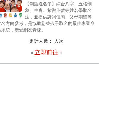
【劍靈姓名學】綜合八字、五格剖
象、生肖、紫微斗數等姓名學取名
法，並提供詩詞佳句、父母期望等
取名方向參考，是協助您替孩子取名的最佳專業命
名系統，廣受網友青睞。
累計人數：
人次
立即前往
«
»