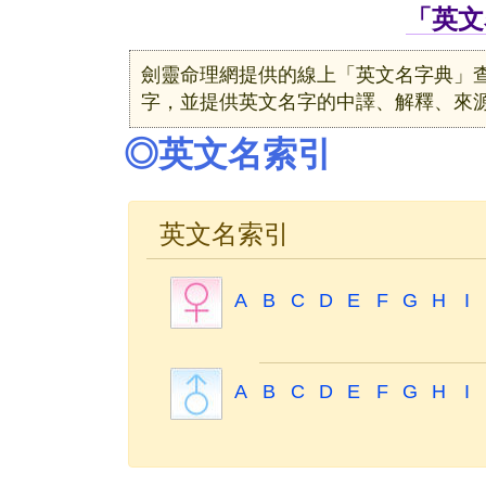
「英文
劍靈命理網提供的線上「英文名字典」
字，並提供英文名字的中譯、解釋、來
◎英文名索引
英文名索引
A
B
C
D
E
F
G
H
I
A
B
C
D
E
F
G
H
I