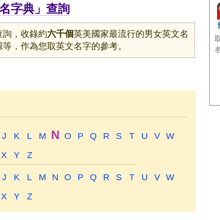
名字典」查詢
查詢，收錄約
六千個
英美國家最流行的男女英文名
源等，作為您取英文名字的參考。
N
J
K
L
M
O
P
Q
R
S
T
U
V
W
X
Y
Z
J
K
L
M
N
O
P
Q
R
S
T
U
V
W
X
Y
Z