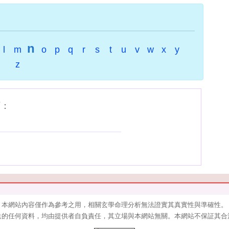
n
l
m
o
p
q
r
s
t
u
v
w
x
y
z
下：
本網站內容僅作為參考之用，相關玄學命理分析無法證實其真實性與準確性。
送的任何資料，均由提供者自負責任，其立場與本網站無關。本網站不保証其合