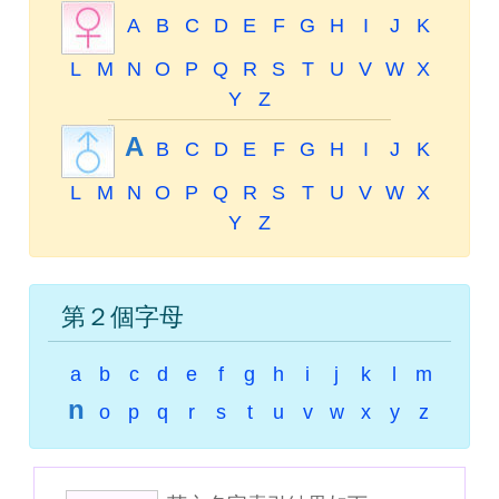
A
B
C
D
E
F
G
H
I
J
K
L
M
N
O
P
Q
R
S
T
U
V
W
X
Y
Z
A
B
C
D
E
F
G
H
I
J
K
L
M
N
O
P
Q
R
S
T
U
V
W
X
Y
Z
第２個字母
a
b
c
d
e
f
g
h
i
j
k
l
m
n
o
p
q
r
s
t
u
v
w
x
y
z