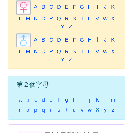
A
B
C
D
E
F
G
H
I
J
K
L
M
N
O
P
Q
R
S
T
U
V
W
X
Y
Z
I
A
B
C
D
E
F
G
H
J
K
L
M
N
O
P
Q
R
S
T
U
V
W
X
Y
Z
第２個字母
a
b
c
d
e
f
g
h
i
j
k
l
m
x
n
o
p
q
r
s
t
u
v
w
y
z