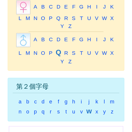
A
B
C
D
E
F
G
H
I
J
K
L
M
N
O
P
Q
R
S
T
U
V
W
X
Y
Z
A
B
C
D
E
F
G
H
I
J
K
Q
L
M
N
O
P
R
S
T
U
V
W
X
Y
Z
第２個字母
a
b
c
d
e
f
g
h
i
j
k
l
m
w
n
o
p
q
r
s
t
u
v
x
y
z