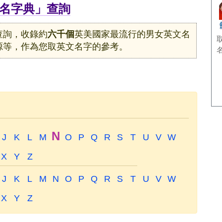
名字典」查詢
查詢，收錄約
六千個
英美國家最流行的男女英文名
源等，作為您取英文名字的參考。
N
J
K
L
M
O
P
Q
R
S
T
U
V
W
X
Y
Z
J
K
L
M
N
O
P
Q
R
S
T
U
V
W
X
Y
Z