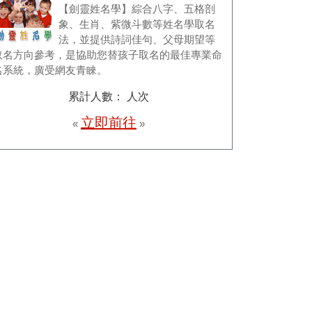
【劍靈姓名學】綜合八字、五格剖
象、生肖、紫微斗數等姓名學取名
法，並提供詩詞佳句、父母期望等
取名方向參考，是協助您替孩子取名的最佳專業命
名系統，廣受網友青睞。
累計人數：
人次
立即前往
«
»