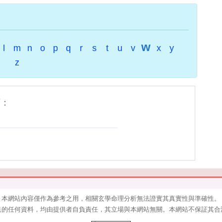
w
l
m
n
o
p
q
r
s
t
u
v
x
y
z
下：
本網站內容僅作為參考之用，相關玄學命理分析無法證實其真實性與準確性。
送的任何資料，均由提供者自負責任，其立場與本網站無關。本網站不保証其合