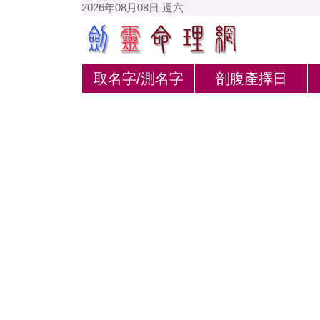
2026年08月08日 週六
取名字/測名字
剖腹產擇日