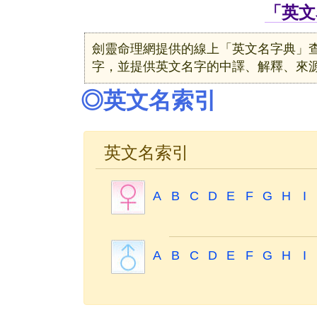
「英文
劍靈命理網提供的線上「英文名字典」
字，並提供英文名字的中譯、解釋、來
◎英文名索引
英文名索引
A
B
C
D
E
F
G
H
I
A
B
C
D
E
F
G
H
I