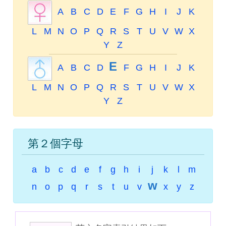
A
B
C
D
E
F
G
H
I
J
K
L
M
N
O
P
Q
R
S
T
U
V
W
X
Y
Z
E
A
B
C
D
F
G
H
I
J
K
L
M
N
O
P
Q
R
S
T
U
V
W
X
Y
Z
第２個字母
a
b
c
d
e
f
g
h
i
j
k
l
m
w
n
o
p
q
r
s
t
u
v
x
y
z