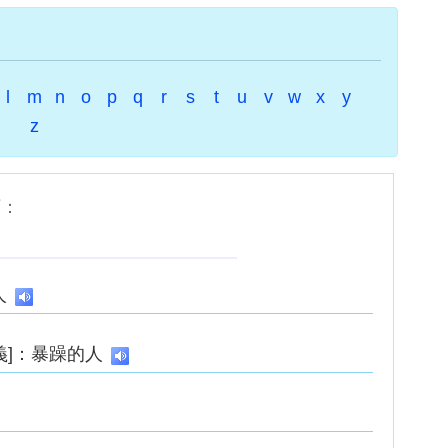
l
m
n
o
p
q
r
s
t
u
v
w
x
y
z
下：
人
義]：暴躁的人