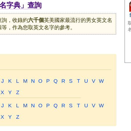
名字典」查詢
查詢，收錄約
六千個
英美國家最流行的男女英文名
源等，作為您取英文名字的參考。
J
K
L
M
N
O
P
Q
R
S
T
U
V
W
X
Y
Z
J
K
L
M
N
O
P
Q
R
S
T
U
V
W
X
Y
Z