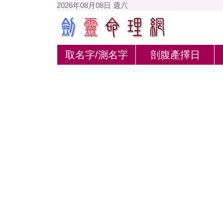
2026年08月08日 週六
取名字/測名字
剖腹產擇日