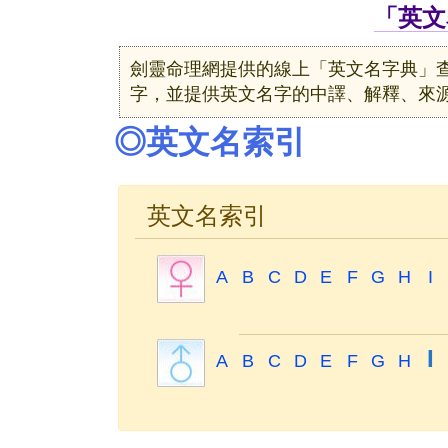
「英文
劍靈命理網提供的線上「英文名字典」
字，並提供英文名字的中譯、解釋、來
◎英文名索引
英文名索引
A
B
C
D
E
F
G
H
I
I
A
B
C
D
E
F
G
H