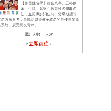
【劍靈姓名學】綜合八字、五格剖
象、生肖、紫微斗數等姓名學取名
法，並提供詩詞佳句、父母期望等
取名方向參考，是協助您替孩子取名的最佳專業命
名系統，廣受網友青睞。
累計人數：
人次
立即前往
«
»