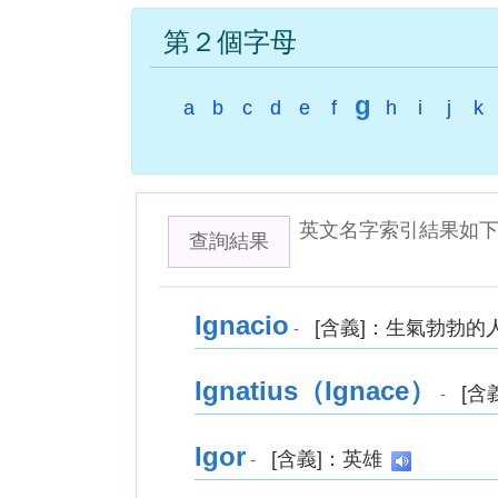
第２個字母
g
a
b
c
d
e
f
h
i
j
k
英文名字索引結果如
查詢結果
Ignacio
[含義]：生氣勃勃的
-
Ignatius（Ignace）
[含
-
Igor
[含義]：英雄
-