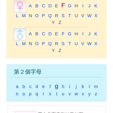
F
A
B
C
D
E
G
H
I
J
K
L
M
N
O
P
Q
R
S
T
U
V
W
X
Y
Z
A
B
C
D
E
F
G
H
I
J
K
L
M
N
O
P
Q
R
S
T
U
V
W
X
Y
Z
第２個字母
g
a
b
c
d
e
f
h
i
j
k
l
m
n
o
p
q
r
s
t
u
v
w
x
y
z