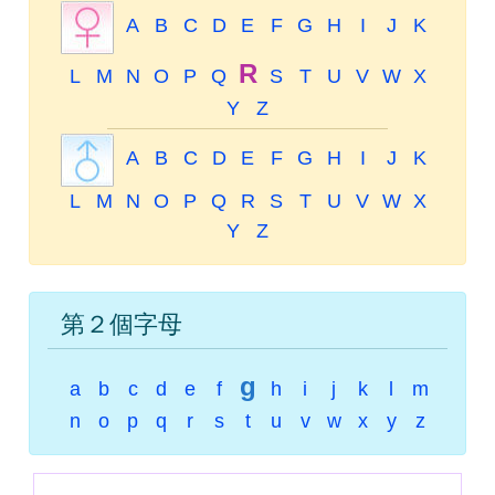
A
B
C
D
E
F
G
H
I
J
K
R
L
M
N
O
P
Q
S
T
U
V
W
X
Y
Z
A
B
C
D
E
F
G
H
I
J
K
L
M
N
O
P
Q
R
S
T
U
V
W
X
Y
Z
第２個字母
g
a
b
c
d
e
f
h
i
j
k
l
m
n
o
p
q
r
s
t
u
v
w
x
y
z