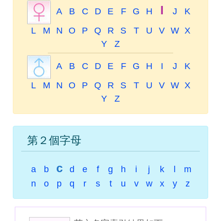
I
A
B
C
D
E
F
G
H
J
K
L
M
N
O
P
Q
R
S
T
U
V
W
X
Y
Z
A
B
C
D
E
F
G
H
I
J
K
L
M
N
O
P
Q
R
S
T
U
V
W
X
Y
Z
第２個字母
c
a
b
d
e
f
g
h
i
j
k
l
m
n
o
p
q
r
s
t
u
v
w
x
y
z