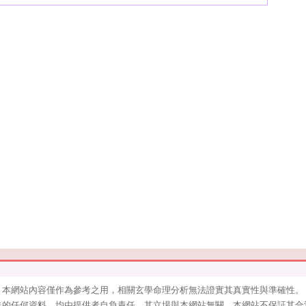
本網站內容僅作為參考之用，相關玄學命理分析無法證實其真實性與準確性。
送的任何資料，均由提供者自負責任，其立場與本網站無關。本網站不保証其合