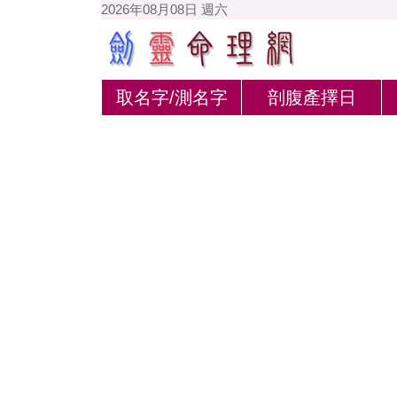
2026年08月08日 週六
取名字/測名字
剖腹產擇日