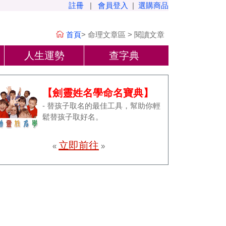
註冊
|
會員登入
|
選購商品
首頁
>
命理文章區
>
閱讀文章
人生運勢
查字典
【劍靈姓名學命名寶典】
- 替孩子取名的最佳工具，幫助你輕
鬆替孩子取好名。
立即前往
«
»