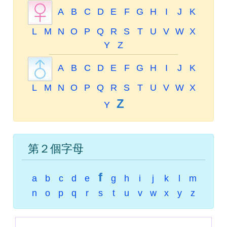
A
B
C
D
E
F
G
H
I
J
K
L
M
N
O
P
Q
R
S
T
U
V
W
X
Y
Z
A
B
C
D
E
F
G
H
I
J
K
L
M
N
O
P
Q
R
S
T
U
V
W
X
Z
Y
第２個字母
f
a
b
c
d
e
g
h
i
j
k
l
m
n
o
p
q
r
s
t
u
v
w
x
y
z