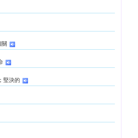
相關
命
；堅決的