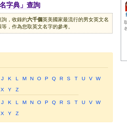
名字典」查詢
查詢，收錄約
六千個
英美國家最流行的男女英文名
源等，作為您取英文名字的參考。
J
K
L
M
N
O
P
Q
R
S
T
U
V
W
X
Y
Z
J
K
L
M
N
O
P
Q
R
S
T
U
V
W
X
Y
Z