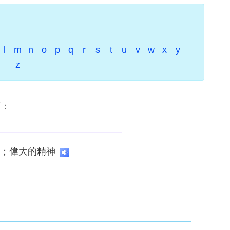
l
m
n
o
p
q
r
s
t
u
v
w
x
y
z
下：
的；偉大的精神