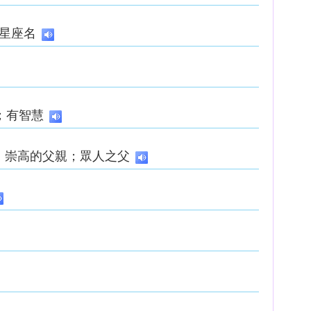
個星座名
；有智慧
；崇高的父親；眾人之父