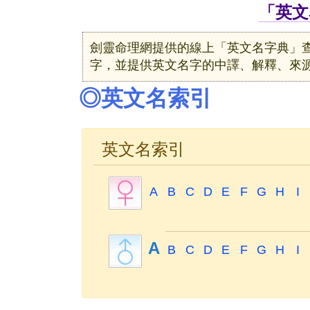
「英文
劍靈命理網提供的線上「英文名字典」
字，並提供英文名字的中譯、解釋、來
◎英文名索引
英文名索引
A
B
C
D
E
F
G
H
I
A
B
C
D
E
F
G
H
I