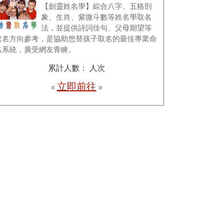
【劍靈姓名學】綜合八字、五格剖
象、生肖、紫微斗數等姓名學取名
法，並提供詩詞佳句、父母期望等
取名方向參考，是協助您替孩子取名的最佳專業命
名系統，廣受網友青睞。
累計人數：
人次
立即前往
«
»