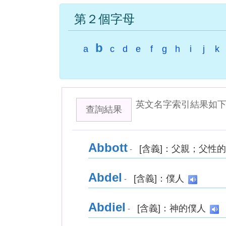
第２個字母
b
a
c
d
e
f
g
h
i
j
k
英文名字索引結果如
查詢結果
Abbott
[含義]：父親；父性
-
Abdel
[含義]：僕人
-
Abdiel
[含義]：神的僕人
-