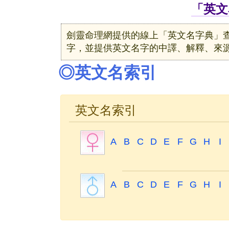
「英文
劍靈命理網提供的線上「英文名字典」
字，並提供英文名字的中譯、解釋、來
◎英文名索引
英文名索引
A
B
C
D
E
F
G
H
I
A
B
C
D
E
F
G
H
I