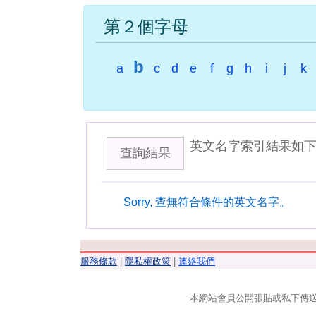
第２個字母
b
a
c
d
e
f
g
h
i
j
k
英文名字索引結果如
查詢結果
Sorry, 查無符合條件的英文名字。
服務條款
|
隱私權政策
|
連絡我們
本網站會員公開張貼或私下傳