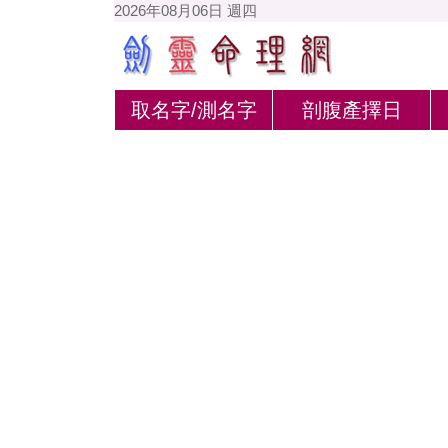
2026年08月06日 週四
取名字/測名字
剖腹產擇日