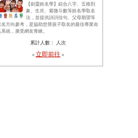
【劍靈姓名學】綜合八字、五格剖
象、生肖、紫微斗數等姓名學取名
法，並提供詩詞佳句、父母期望等
取名方向參考，是協助您替孩子取名的最佳專業命
名系統，廣受網友青睞。
累計人數：
人次
立即前往
«
»