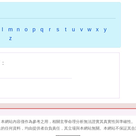
l
m
n
o
p
q
r
s
t
u
v
w
x
y
z
下：
本網站內容僅作為參考之用，相關玄學命理分析無法證實其真實性與準確性。
送的任何資料，均由提供者自負責任，其立場與本網站無關。本網站不保証其合