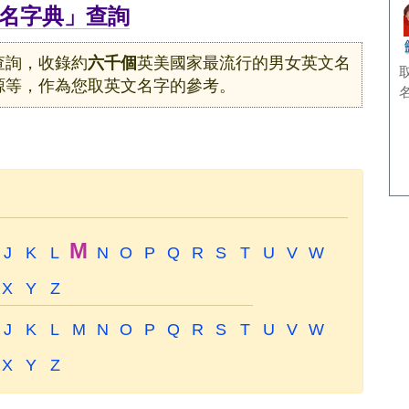
名字典」查詢
查詢，收錄約
六千個
英美國家最流行的男女英文名
源等，作為您取英文名字的參考。
M
J
K
L
N
O
P
Q
R
S
T
U
V
W
X
Y
Z
J
K
L
M
N
O
P
Q
R
S
T
U
V
W
X
Y
Z