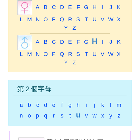
A
B
C
D
E
F
G
H
I
J
K
L
M
N
O
P
Q
R
S
T
U
V
W
X
Y
Z
H
A
B
C
D
E
F
G
I
J
K
L
M
N
O
P
Q
R
S
T
U
V
W
X
Y
Z
第２個字母
a
b
c
d
e
f
g
h
i
j
k
l
m
u
n
o
p
q
r
s
t
v
w
x
y
z