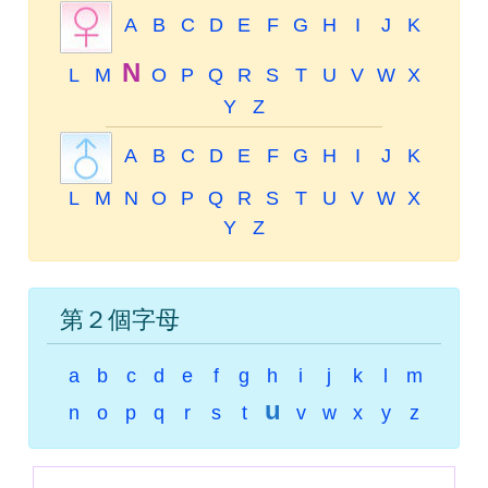
A
B
C
D
E
F
G
H
I
J
K
N
L
M
O
P
Q
R
S
T
U
V
W
X
Y
Z
A
B
C
D
E
F
G
H
I
J
K
L
M
N
O
P
Q
R
S
T
U
V
W
X
Y
Z
第２個字母
a
b
c
d
e
f
g
h
i
j
k
l
m
u
n
o
p
q
r
s
t
v
w
x
y
z