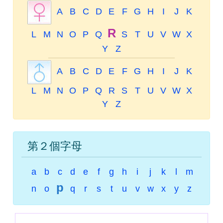
A
B
C
D
E
F
G
H
I
J
K
R
L
M
N
O
P
Q
S
T
U
V
W
X
Y
Z
A
B
C
D
E
F
G
H
I
J
K
L
M
N
O
P
Q
R
S
T
U
V
W
X
Y
Z
第２個字母
a
b
c
d
e
f
g
h
i
j
k
l
m
p
n
o
q
r
s
t
u
v
w
x
y
z