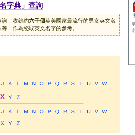
名字典」查詢
查詢，收錄約
六千個
英美國家最流行的男女英文名
源等，作為您取英文名字的參考。
J
K
L
M
N
O
P
Q
R
S
T
U
V
W
X
Y
Z
J
K
L
M
N
O
P
Q
R
S
T
U
V
W
X
Y
Z