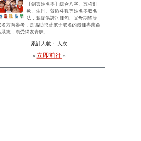
【劍靈姓名學】綜合八字、五格剖
象、生肖、紫微斗數等姓名學取名
法，並提供詩詞佳句、父母期望等
取名方向參考，是協助您替孩子取名的最佳專業命
名系統，廣受網友青睞。
累計人數：
人次
立即前往
«
»