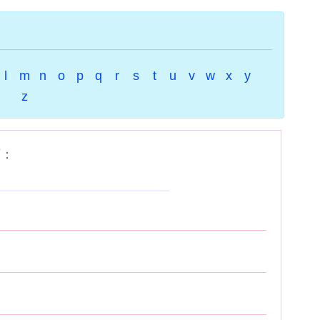
l
m
n
o
p
q
r
s
t
u
v
w
x
y
z
下：