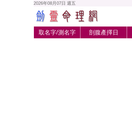
2026年08月07日 週五
取名字/測名字
剖腹產擇日