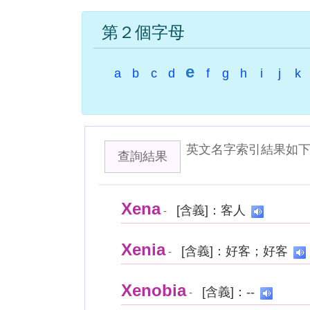
第２個字母
e
a
b
c
d
f
g
h
i
j
k
英文名字索引結果如
查詢結果
Xena
[含義]：客人
-
Xenia
[含義]：好客；好客
-
Xenobia
[含義]：--
-