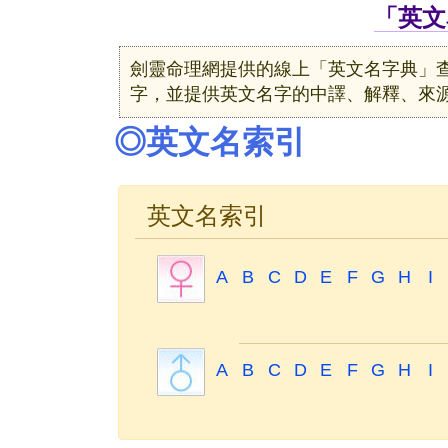
「英文
劍靈命理網提供的線上「英文名字典」
字，並提供英文名字的中譯、解釋、來
◎英文名索引
英文名索引
A
B
C
D
E
F
G
H
I
A
B
C
D
E
F
G
H
I