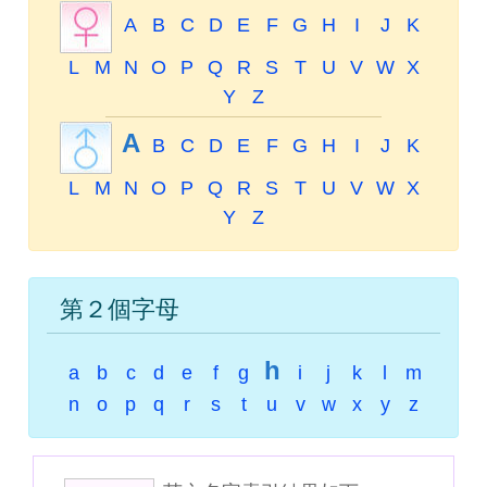
A
B
C
D
E
F
G
H
I
J
K
L
M
N
O
P
Q
R
S
T
U
V
W
X
Y
Z
A
B
C
D
E
F
G
H
I
J
K
L
M
N
O
P
Q
R
S
T
U
V
W
X
Y
Z
第２個字母
h
a
b
c
d
e
f
g
i
j
k
l
m
n
o
p
q
r
s
t
u
v
w
x
y
z