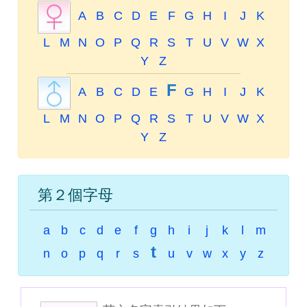
A
B
C
D
E
F
G
H
I
J
K
L
M
N
O
P
Q
R
S
T
U
V
W
X
Y
Z
F
A
B
C
D
E
G
H
I
J
K
L
M
N
O
P
Q
R
S
T
U
V
W
X
Y
Z
第２個字母
a
b
c
d
e
f
g
h
i
j
k
l
m
t
n
o
p
q
r
s
u
v
w
x
y
z